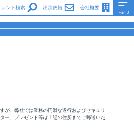
タレント検索
出演依頼
会社概要
MENU
男性タレント
女性タレント
シグマ・セブンe
シグマ・セブンフェイス
シグマ・セブン声優養成所
Information
会社概要
Access
すが、弊社では業務の円滑な遂行およびセキュリ
ター、プレゼント等は上記の住所までご郵送いた
サイトポリシー
ファンレターについて