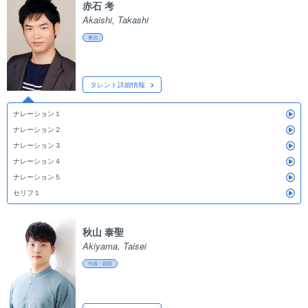
赤石 考
検索クリア
検索
Akaishi, Takashi
東北
タレント詳細情報
ナレーション１
ナレーション２
ナレーション３
ナレーション４
ナレーション５
セリフ１
秋山 泰聖
Akiyama, Taisei
中国・四国