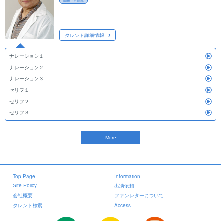
関東・甲信越
タレント詳細情報
ナレーション１
ナレーション２
ナレーション３
セリフ１
セリフ２
セリフ３
More
-
Top Page
-
Information
-
Site Policy
-
出演依頼
-
会社概要
-
ファンレターについて
-
タレント検索
-
Access