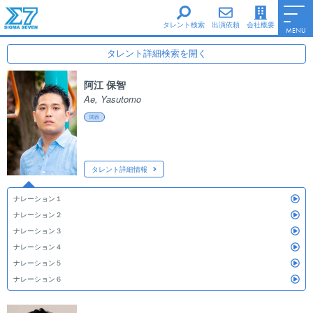
タレント検索
出演依頼
会社概要
MENU
男性タレント
タレント詳細検索を開く
区分
全て
女性タレント
阿江 保智
男性
シグマ・セブンe
Ae, Yasutomo
女性
シグマ・セブンフェイス
関西
出身地
北海道
シグマ・セブン声優養成所
東北
Information
関東・甲信越
会社概要
タレント詳細情報
中部・北陸
Access
ナレーション１
東海
サイトポリシー
ナレーション２
関西
ファンレターについて
ナレーション３
中国・四国
ナレーション４
Top Page
九州・沖縄
ナレーション５
その他
ナレーション６
自由検索