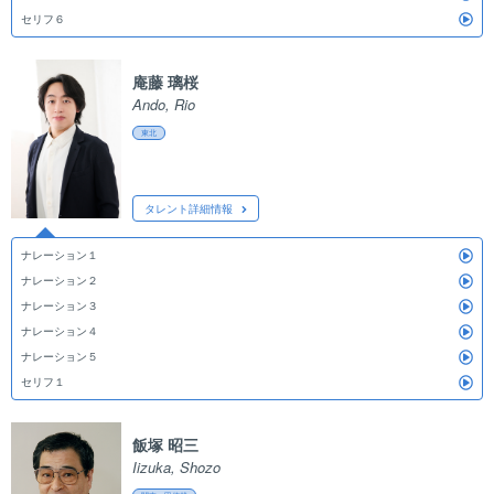
セリフ６
庵藤 璃桜
Ando, Rio
東北
タレント詳細情報
ナレーション１
ナレーション２
ナレーション３
ナレーション４
ナレーション５
セリフ１
飯塚 昭三
Iizuka, Shozo