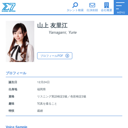
タレント検索
出演依頼
会社概要
MENU
男性タレント
山上 友里江
女性タレント
Yamagami, Yurie
シグマ・セブンe
シグマ・セブンフェイス
シグマ・セブン声優養成所
プロフィールPDF
Information
会社概要
プロフィール
Access
誕生日
12月24日
サイトポリシー
出身地
福岡県
ファンレターについて
資格
リスニング英語検定2級／色彩検定2級
Top Page
趣味
写真を撮ること
特技
裁縫
Voice Sample