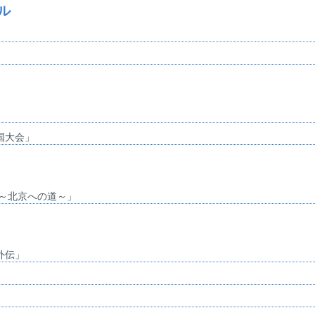
ル
国大会」
7～北京への道～」
外伝」