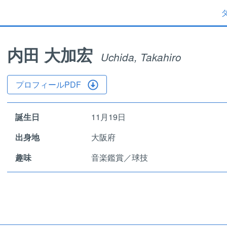
内田 大加宏
Uchida, Takahiro
プロフィールPDF
誕生日
11月19日
出身地
大阪府
趣味
音楽鑑賞／球技