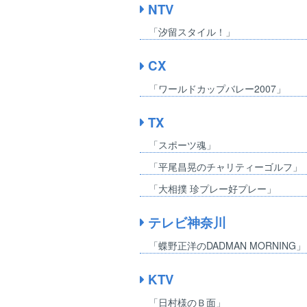
NTV
「汐留スタイル！」
CX
「ワールドカップバレー2007」
TX
「スポーツ魂」
「平尾昌晃のチャリティーゴルフ」
「大相撲 珍プレー好プレー」
テレビ神奈川
「蝶野正洋のDADMAN MORNING」
KTV
「日村様のＢ面」