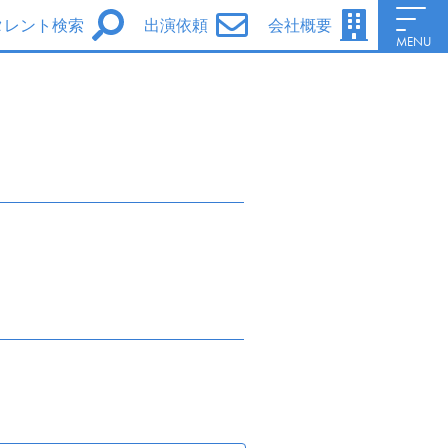
タレント検索
出演依頼
会社概要
MENU
男性タレント
女性タレント
シグマ・セブンe
シグマ・セブンフェイス
シグマ・セブン声優養成所
Information
会社概要
Access
サイトポリシー
ファンレターについて