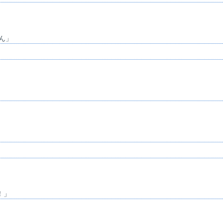
ん」
！」