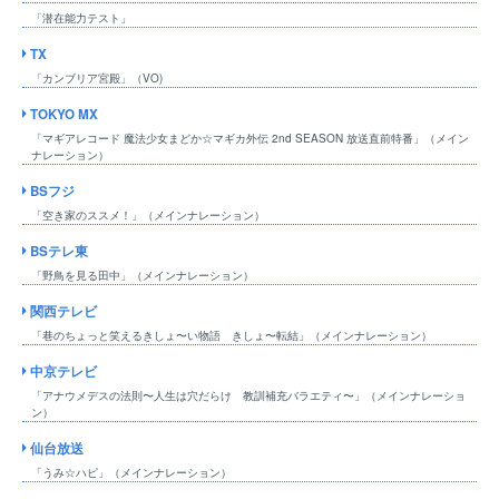
「潜在能力テスト」
TX
「カンブリア宮殿」（VO)
TOKYO MX
「マギアレコード 魔法少女まどか☆マギカ外伝 2nd SEASON 放送直前特番」（メイン
ナレーション）
BSフジ
「空き家のススメ！」（メインナレーション）
BSテレ東
「野鳥を見る田中」（メインナレーション）
関西テレビ
「巷のちょっと笑えるきしょ〜い物語 きしょ〜転結」（メインナレーション）
中京テレビ
「アナウメデスの法則〜人生は穴だらけ 教訓補充バラエティ〜」（メインナレーショ
ン）
仙台放送
「うみ☆ハピ」（メインナレーション）