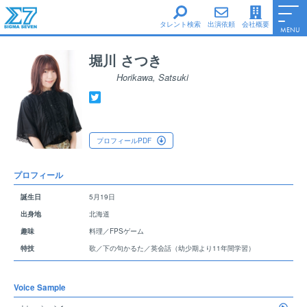
タレント検索
出演依頼
会社概要
MENU
男性タレント
堀川 さつき
女性タレント
Horikawa, Satsuki
シグマ・セブンe
シグマ・セブンフェイス
シグマ・セブン声優養成所
プロフィールPDF
Information
会社概要
プロフィール
Access
誕生日
5月19日
サイトポリシー
出身地
北海道
ファンレターについて
趣味
料理／FPSゲーム
Top Page
特技
歌／下の句かるた／英会話（幼少期より11年間学習）
Voice Sample