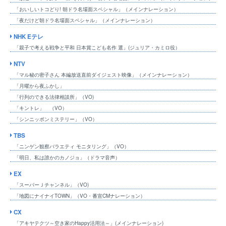
「おいしいトコどり! 朝ドラ名場面スペシャル」（メインナレーション）
「夜だけど朝ドラ名場面スペシャル」（メインナレーション）
NHK Eテレ
「親子で考える戦争と平和 日本賞こども名作 選」(ジュリア・カミロ役）
NTV
「マル秘の密子さん 本編放送直前ダイジェスト映像」（メインナレーション）
「月曜から夜ふかし」
「行列のできる法律相談所」（VO)
「キントレ」 （VO）
「シンニッポンミステリー」（VO）
TBS
「ニンゲン観察バラエティ モニタリング」（VO）
「明日、私は誰かのカノジョ」（ドラマ音声）
EX
「スーパーＪチャンネル」（VO)
「地図にナイナイTOWN」（VO・番宣CMナレーション）
CX
「アキヤテクツ～空き家のHappy活用法～」(メインナレーション)