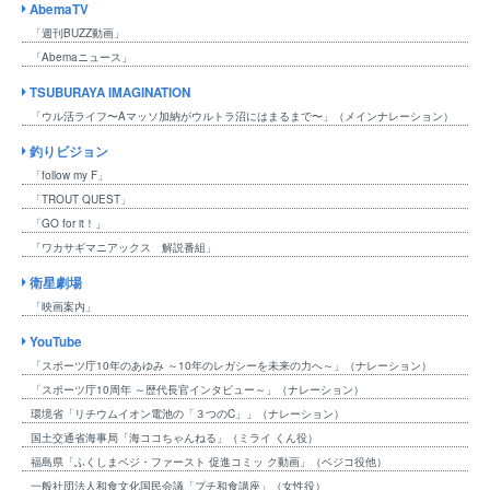
AbemaTV
「週刊BUZZ動画」
「Abemaニュース」
TSUBURAYA IMAGINATION
「ウル活ライフ〜Aマッソ加納がウルトラ沼にはまるまで〜」（メインナレーション）
釣りビジョン
「follow my F」
「TROUT QUEST」
「GO for it！」
「ワカサギマニアックス 解説番組」
衛星劇場
「映画案内」
YouTube
「スポーツ庁10年のあゆみ ～10年のレガシーを未来の力へ～」（ナレーション）
「スポーツ庁10周年 ～歴代長官インタビュー～」（ナレーション）
環境省「リチウムイオン電池の「３つのC」」（ナレーション）
国土交通省海事局「海ココちゃんねる」（ミライ くん役）
福島県「ふくしまベジ・ファースト 促進コミッ ク動画」（ベジコ役他）
一般社団法人和食文化国民会議「プチ和食講座」（女性役）