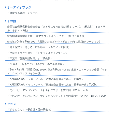
オーディオブック
「蟲愛づる姫君」シリーズ
その他
全国社会保険労務士会連合会「ひとりになった 桃太郎 シリーズ」（桃太郎・イヌ・サ
ル・キジ・ NA役）
総合地球環境学研究所 公式マスコットキャラクター（加茂ナス子役）
Aniplex Online Fest 2021「魔法少女まどか☆マギカ」10年の軌跡(ナレーション)
「海上保安庁 海しる 広報動画」（カモメ・女性役）
「全日本トラック協会 「トラックはライフライン」」
「千葉市「受動喫煙対策」」（子供役）
「ALCO 「起きてから寝るまで ネコ英語表現」」
「Sony Park展「ONE DAY, 2050 / Sci-Fi Prototyping」出典アニメーション作品『オッ
ド・ロマンス』スパイシー役」
「KADOKAWA イラストノベル「乃木若葉は勇者である」TVCM 」
「KADOKAWA イラストノベル「結城友奈は勇者である 勇者史外典」TVCM」
「それいけ！アンパンマン ふわふわフワリーと雲の国 DVD」TVCM
「それいけ！アンパンマン サンタさんをすくえ！氷の城のクリスマス DVD」TVCM
アニメ
「ドラえもん」（子猫役・男の子役 他）