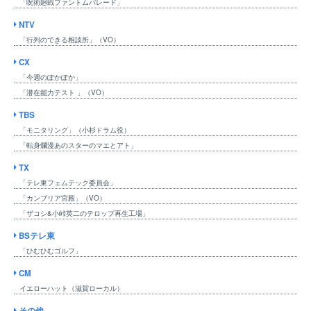
「呪術廻戦ファントムパレード」
NTV
「行列のできる相談所」（VO）
CX
「今週のぽかぽか」
「潜在能力テスト 」（VO）
TBS
「モニタリング」（小杉ドラム役）
「転身爛漫あのスターのマエとアト」
TX
「テレ東フェムテック委員会」
「カンブリア宮殿」（VO）
「ザコシ&小峠英二のテロップ再生工場」
BSテレ東
「ひむひむゴルフ」
CM
イエローハット（滋賀ローカル）
その他