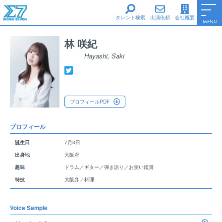
タレント検索
出演依頼
会社概要
MENU
男性タレント
林 咲紀
女性タレント
Hayashi, Saki
シグマ・セブンe
シグマ・セブンフェイス
シグマ・セブン声優養成所
プロフィールPDF
Information
会社概要
プロフィール
Access
誕生日
7月3日
サイトポリシー
出身地
大阪府
ファンレターについて
趣味
ドラム／ギター／弾き語り／お笑い鑑賞
Top Page
特技
大阪弁／料理
Voice Sample