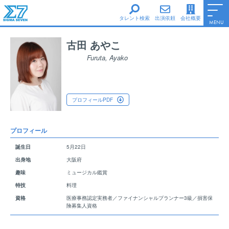
タレント検索
出演依頼
会社概要
MENU
男性タレント
古田 あやこ
女性タレント
Furuta, Ayako
シグマ・セブンe
シグマ・セブンフェイス
シグマ・セブン声優養成所
プロフィールPDF
Information
会社概要
プロフィール
Access
誕生日
5月22日
サイトポリシー
出身地
大阪府
ファンレターについて
趣味
ミュージカル鑑賞
Top Page
特技
料理
資格
医療事務認定実務者／ファイナンシャルプランナー3級／損害保
険募集人資格