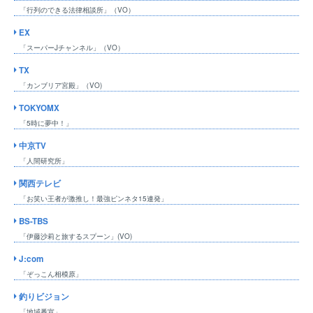
「行列のできる法律相談所」（VO）
EX
「スーパーJチャンネル」（VO）
TX
「カンブリア宮殿」（VO)
TOKYOMX
「5時に夢中！」
中京TV
「人間研究所」
関西テレビ
「お笑い王者が激推し！最強ピンネタ15連発」
BS-TBS
「伊藤沙莉と旅するスプーン」(VO)
J:com
「ぞっこん相模原」
釣りビジョン
「地域番宣」