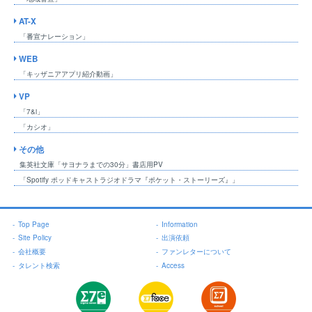
AT-X
「番宣ナレーション」
WEB
「キッザニアアプリ紹介動画」
VP
「7&i」
「カシオ」
その他
集英社文庫「サヨナラまでの30分」書店用PV
「Spotify ポッドキャストラジオドラマ『ポケット・ストーリーズ』」
-
Top Page
-
Information
-
Site Policy
-
出演依頼
-
会社概要
-
ファンレターについて
-
タレント検索
-
Access