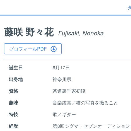
藤咲 野々花
Fujisaki, Nonoka
プロフィールPDF
誕生日
6月17日
出身地
神奈川県
資格
茶道裏千家初段
趣味
音楽鑑賞／猫の写真を撮ること
特技
歌／ギター
経歴
第8回シグマ・セブンオーディション