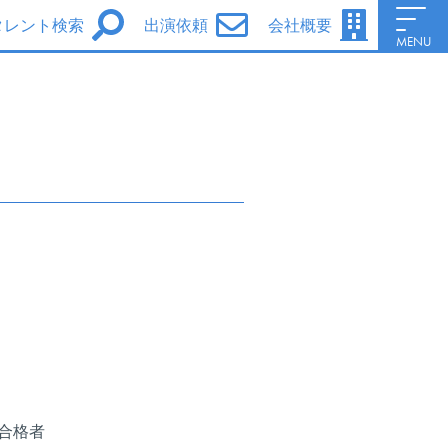
タレント検索
出演依頼
会社概要
MENU
男性タレント
女性タレント
シグマ・セブンe
シグマ・セブンフェイス
シグマ・セブン声優養成所
Information
会社概要
Access
サイトポリシー
合格者
ファンレターについて