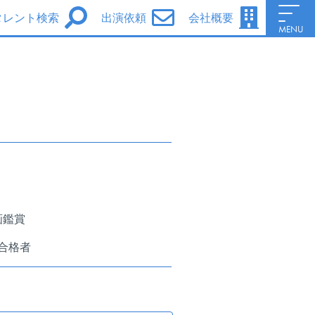
タレント検索
出演依頼
会社概要
MENU
男性タレント
女性タレント
シグマ・セブンe
シグマ・セブンフェイス
シグマ・セブン声優養成所
Information
画鑑賞
会社概要
2合格者
Access
サイトポリシー
ファンレターについて