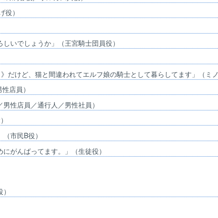
げ役）
ろしいでしょうか」（王宮騎士団員役）
ス》だけど、猫と間違われてエルフ娘の騎士として暮らしてます」（ミ
男性店員）
／男性店員／通行人／男性社員）
役）
」（市民B役）
めにがんばってます。」（生徒役）
役）