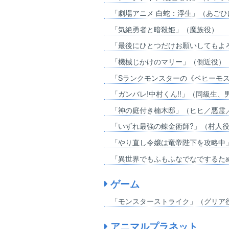
「劇場アニメ 白蛇：浮生」（あごひ
「気絶勇者と暗殺姫」（魔族役）
「最後にひとつだけお願いしてもよ
「機械じかけのマリー」（側近役）
「Sランクモンスターの《ベヒーモ
「ガンバレ!中村くん!!」（同級生、
「神の庭付き楠木邸」（ヒヒ／悪霊
「いずれ最強の錬金術師?」（村人
「やり直し令嬢は竜帝陛下を攻略中
「異世界でもふもふなでなでするた
ゲーム
「モンスターストライク」（グリア
アニマルプラネット