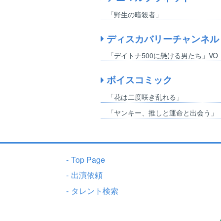
「野生の暗殺者」
ディスカバリーチャンネル
「デイトナ500に懸ける男たち」VO
ボイスコミック
「花は二度咲き乱れる」
「ヤンキー、推しと運命と出会う」
-
Top Page
-
出演依頼
-
タレント検索