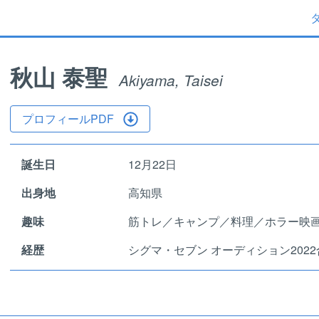
秋山 泰聖
Akiyama, Taisei
プロフィールPDF
誕生日
12月22日
出身地
高知県
趣味
筋トレ／キャンプ／料理／ホラー映
経歴
シグマ・セブン オーディション202